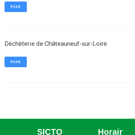
PLUS
Déchèterie de Châteauneuf-sur-Loire
PLUS
SICTO
Horair