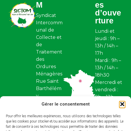
M
es
d’ouve
Syndicat
rture
Intercomm
unal de
Lundi et
Collecte et
jeudi : 9h –
de
13h / 14h –
Traitement
17h
des
Mardi : 9h –
Ordures
13h / 14h –
Ménagères
18h30
Rue Saint
Mercredi et
Barthélém
vendredi :
y
9h – 13h
Z.I. Saint
Gérer le consentement
Fermé
Barthélém
samedi et
Pour offrir les meilleures expériences, nous utilisons des technologies telles
y BP 97
dimanche
que les cookies pour stocker et/ou accéder aux informations des appareils. Le
45110,
fait de consentir à ces technologies nous permettra de traiter des données
Restez