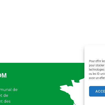
Pour offrir l
pour stocker 
technologies
OM
ou les ID uni
avoir un effe
munal de
ACC
et de
nt des