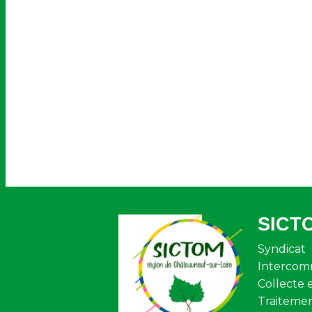
SICT
Syndicat
Intercom
Collecte 
Traiteme