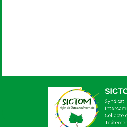
SICT
Syndicat
Intercom
Collecte 
Traiteme