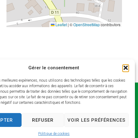
Leaflet
|
©
OpenStreetMap
contributors
Gérer le consentement
es meilleures expériences, nous utilisons des technologies telles que les cookies
et/ou accéder aux informations des appareils. Le fait de consentir à ces
 nous permettra de traiter des données telles que le comportement de navigation
Horaires
ques sur ce site. Le fait de ne pas consentir ou de retirer son consentement peut
t négatif sur certaines caractéristiques et fonctions.
d’ouverture
Lundi et jeudi : 9h –
EPTER
REFUSER
VOIR LES PRÉFÉRENCES
13h / 14h – 17h
Mardi : 9h – 13h / 14h –
Politique de cookies