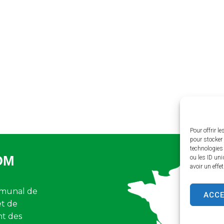
Pour offrir l
pour stocker 
technologies
OM
ou les ID uni
avoir un effe
munal de
ACC
et de
nt des