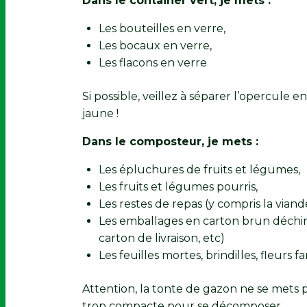
Dans le container vert, je mets :
Les bouteilles en verre,
Les bocaux en verre,
Les flacons en verre
Si possible, veillez à séparer l’opercule e
jaune !
Dans le composteur, je mets :
Les épluchures de fruits et légumes,
Les fruits et légumes pourris,
Les restes de repas (y compris la viand
Les emballages en carton brun déchiré
carton de livraison, etc)
Les feuilles mortes, brindilles, fleurs f
Attention, la tonte de gazon ne se mets 
trop compacte pour se décomposer.