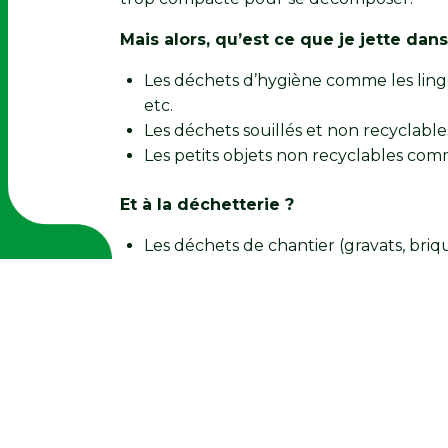
Mais alors, qu’est ce que je jette d
Les déchets d’hygiène comme les linge
etc.
Les déchets souillés et non recyclables
Les petits objets non recyclables comm
Et à la déchetterie ?
Les déchets de chantier (gravats, briqu
Les meubles cassés,
L’électroménager,
Les vêtements usés,
Les déchets verts, etc.