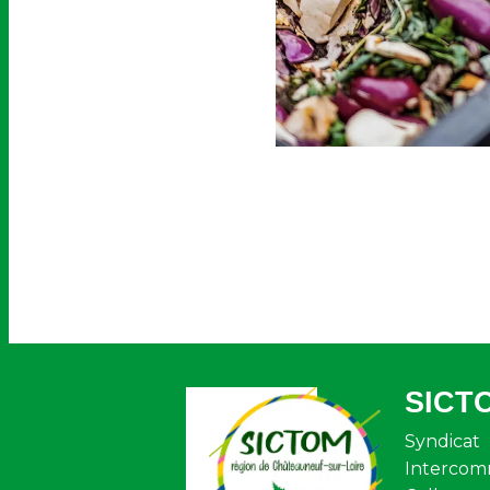
SICT
Syndicat
Intercom