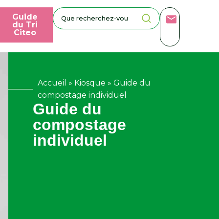
Guide
du Tri
Citeo
Accueil
»
Kiosque
»
Guide du
compostage individuel
Guide du
compostage
individuel