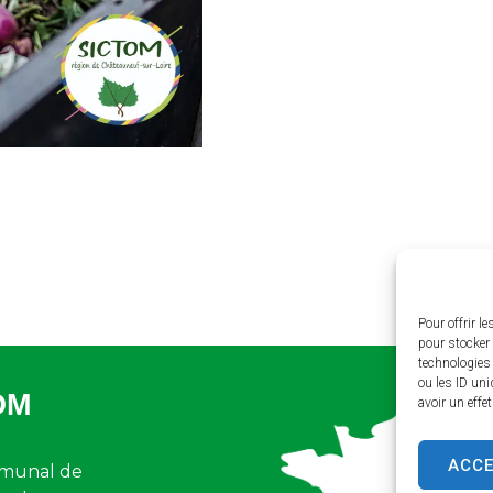
Pour offrir l
pour stocker 
technologies
ou les ID uni
OM
avoir un effe
ACC
munal de