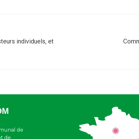
eurs individuels, et
Comme
OM
munal de
et de