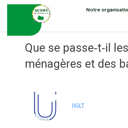
contenu
principal
Notre organisati
Que se passe‐t‐il les
ménagères et des b
IIGLT