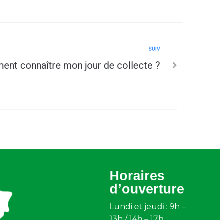
SUIV
nt connaître mon jour de collecte ?
Horaires
d’ouverture
Lundi et jeudi : 9h –
13h / 14h – 17h