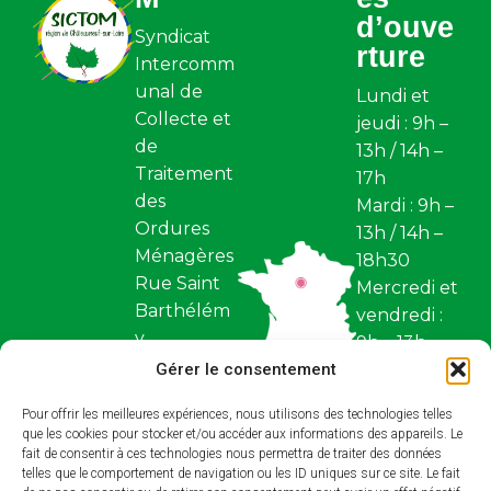
d’ouve
Syndicat
rture
Intercomm
unal de
Lundi et
Collecte et
jeudi : 9h –
de
13h / 14h –
Traitement
17h
des
Mardi : 9h –
Ordures
13h / 14h –
Ménagères
18h30
Rue Saint
Mercredi et
Barthélém
vendredi :
y
9h – 13h
Z.I. Saint
Gérer le consentement
Fermé
Barthélém
samedi et
Pour offrir les meilleures expériences, nous utilisons des technologies telles
y BP 97
dimanche
que les cookies pour stocker et/ou accéder aux informations des appareils. Le
45110,
fait de consentir à ces technologies nous permettra de traiter des données
Restez
Châteaune
telles que le comportement de navigation ou les ID uniques sur ce site. Le fait