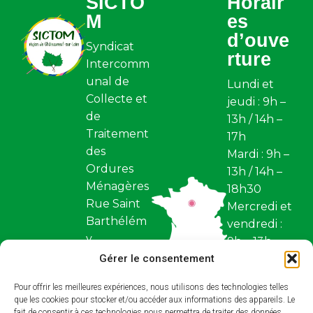
SICTO
Horair
M
es
d’ouve
Syndicat
rture
Intercomm
unal de
Lundi et
Collecte et
jeudi : 9h –
de
13h / 14h –
Traitement
17h
des
Mardi : 9h –
Ordures
13h / 14h –
Ménagères
18h30
Rue Saint
Mercredi et
Barthélém
vendredi :
y
9h – 13h
Z.I. Saint
Gérer le consentement
Fermé
Barthélém
samedi et
Pour offrir les meilleures expériences, nous utilisons des technologies telles
y BP 97
dimanche
que les cookies pour stocker et/ou accéder aux informations des appareils. Le
45110,
fait de consentir à ces technologies nous permettra de traiter des données