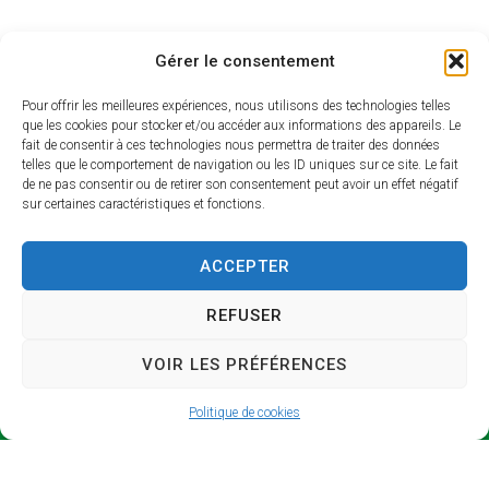
Gérer le consentement
Pour offrir les meilleures expériences, nous utilisons des technologies telles
que les cookies pour stocker et/ou accéder aux informations des appareils. Le
fait de consentir à ces technologies nous permettra de traiter des données
telles que le comportement de navigation ou les ID uniques sur ce site. Le fait
de ne pas consentir ou de retirer son consentement peut avoir un effet négatif
sur certaines caractéristiques et fonctions.
SICTO
Horair
M
es
ACCEPTER
d’ouve
Syndicat
rture
REFUSER
Intercomm
unal de
Lundi et
VOIR LES PRÉFÉRENCES
Collecte et
jeudi : 9h –
de
13h / 14h –
Politique de cookies
Traitement
17h
des
Mardi : 9h –
Ordures