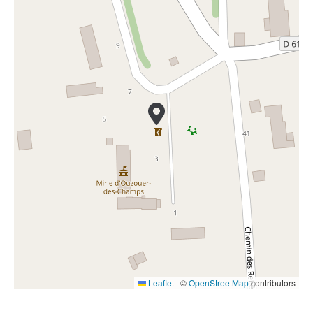
Leaflet
|
©
OpenStreetMap
contributors