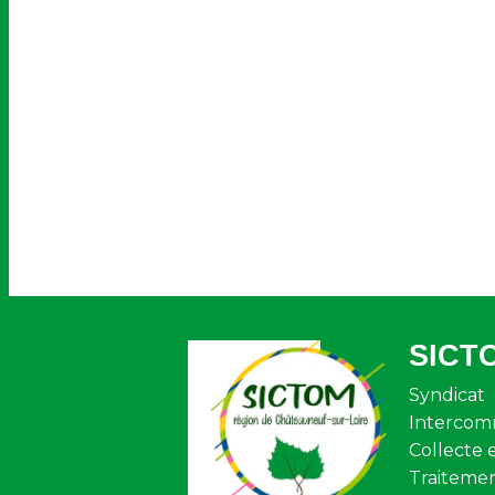
SICT
Syndicat
Intercom
Collecte 
Traiteme