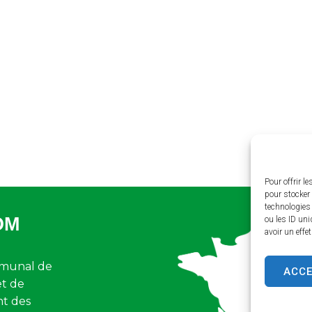
Pour offrir l
pour stocker 
technologies
OM
ou les ID uni
avoir un effe
munal de
ACC
et de
nt des