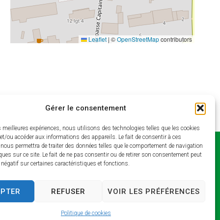
Leaflet
|
©
OpenStreetMap
contributors
Gérer le consentement
es meilleures expériences, nous utilisons des technologies telles que les cookies
et/ou accéder aux informations des appareils. Le fait de consentir à ces
 nous permettra de traiter des données telles que le comportement de navigation
Horaires
ques sur ce site. Le fait de ne pas consentir ou de retirer son consentement peut
t négatif sur certaines caractéristiques et fonctions.
d’ouverture
Lundi et jeudi : 9h –
EPTER
REFUSER
VOIR LES PRÉFÉRENCES
13h / 14h – 17h
Mardi : 9h – 13h / 14h –
Politique de cookies