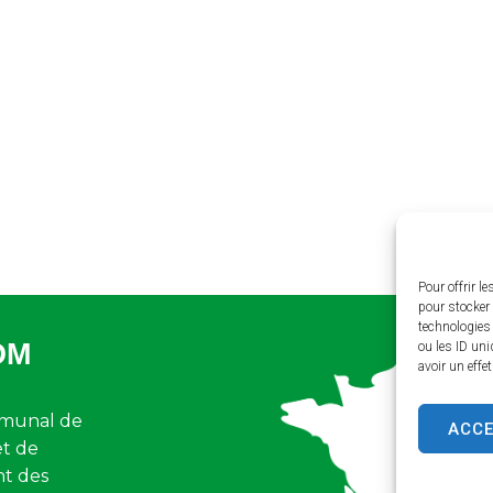
Pour offrir l
pour stocker 
technologies
OM
ou les ID uni
avoir un effe
munal de
ACC
et de
nt des