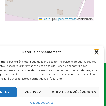
Leaflet
|
©
OpenStreetMap
contributors
Gérer le consentement
es meilleures expériences, nous utilisons des technologies telles que les cookies
et/ou accéder aux informations des appareils. Le fait de consentir à ces
 nous permettra de traiter des données telles que le comportement de navigation
Horaires
ques sur ce site. Le fait de ne pas consentir ou de retirer son consentement peut
t négatif sur certaines caractéristiques et fonctions.
d’ouverture
Lundi et jeudi : 9h –
EPTER
REFUSER
VOIR LES PRÉFÉRENCES
13h / 14h – 17h
Mardi : 9h – 13h / 14h –
Politique de cookies