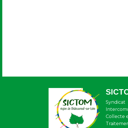
SICT
Syndicat
Intercom
Collecte 
Traiteme