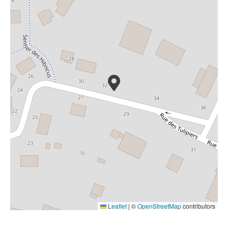
Leaflet
|
©
OpenStreetMap
contributors