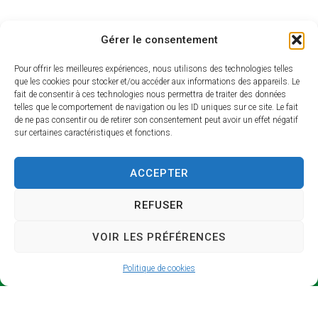
Gérer le consentement
Pour offrir les meilleures expériences, nous utilisons des technologies telles
que les cookies pour stocker et/ou accéder aux informations des appareils. Le
fait de consentir à ces technologies nous permettra de traiter des données
telles que le comportement de navigation ou les ID uniques sur ce site. Le fait
de ne pas consentir ou de retirer son consentement peut avoir un effet négatif
sur certaines caractéristiques et fonctions.
SICTO
Horair
M
es
ACCEPTER
d’ouve
Syndicat
rture
REFUSER
Intercomm
unal de
Lundi et
VOIR LES PRÉFÉRENCES
Collecte et
jeudi : 9h –
de
13h / 14h –
Politique de cookies
Traitement
17h
des
Mardi : 9h –
Ordures