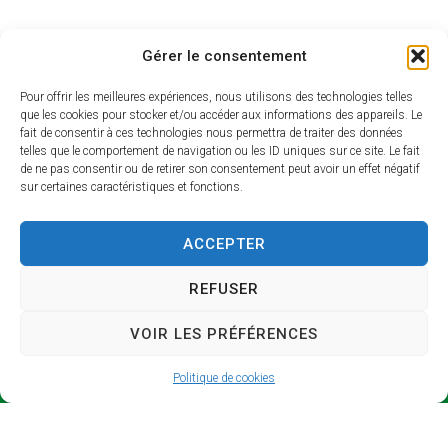
Gérer le consentement
Pour offrir les meilleures expériences, nous utilisons des technologies telles
que les cookies pour stocker et/ou accéder aux informations des appareils. Le
fait de consentir à ces technologies nous permettra de traiter des données
telles que le comportement de navigation ou les ID uniques sur ce site. Le fait
de ne pas consentir ou de retirer son consentement peut avoir un effet négatif
sur certaines caractéristiques et fonctions.
SICTO
Horair
M
es
ACCEPTER
d’ouve
Syndicat
rture
REFUSER
Intercomm
unal de
Lundi et
VOIR LES PRÉFÉRENCES
Collecte et
jeudi : 9h –
de
13h / 14h –
Politique de cookies
Traitement
17h
des
Mardi : 9h –
Ordures