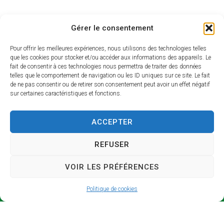
Gérer le consentement
Pour offrir les meilleures expériences, nous utilisons des technologies telles
que les cookies pour stocker et/ou accéder aux informations des appareils. Le
fait de consentir à ces technologies nous permettra de traiter des données
telles que le comportement de navigation ou les ID uniques sur ce site. Le fait
de ne pas consentir ou de retirer son consentement peut avoir un effet négatif
sur certaines caractéristiques et fonctions.
SICTO
Horair
M
es
ACCEPTER
d’ouve
Syndicat
rture
REFUSER
Intercomm
unal de
Lundi et
VOIR LES PRÉFÉRENCES
Collecte et
jeudi : 9h –
de
13h / 14h –
Politique de cookies
Traitement
17h
des
Mardi : 9h –
Ordures