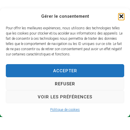
Gérer le consentement
Pour offrir les meilleures expériences, nous utilisons des technologies telles
que les cookies pour stocker et/ou accéder aux informations des appareils. Le
fait de consentir à ces technologies nous permettra de traiter des données
telles que le comportement de navigation ou les ID uniques sur ce site. Le fait
de ne pas consentir ou de retirer son consentement peut avoir un effet négatif
sur certaines caractéristiques et fonctions.
SICTO
Horair
M
es
ACCEPTER
d’ouve
Syndicat
rture
REFUSER
Intercomm
unal de
Lundi et
VOIR LES PRÉFÉRENCES
Collecte et
jeudi : 9h –
de
13h / 14h –
Politique de cookies
Traitement
17h
des
Mardi : 9h –
Ordures