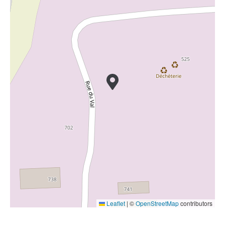
Leaflet
|
©
OpenStreetMap
contributors