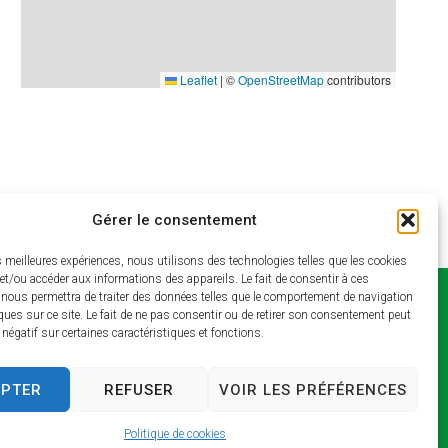
Leaflet
|
©
OpenStreetMap
contributors
Gérer le consentement
es meilleures expériences, nous utilisons des technologies telles que les cookies
et/ou accéder aux informations des appareils. Le fait de consentir à ces
 nous permettra de traiter des données telles que le comportement de navigation
Horaires
ques sur ce site. Le fait de ne pas consentir ou de retirer son consentement peut
t négatif sur certaines caractéristiques et fonctions.
d’ouverture
Lundi et jeudi : 9h –
EPTER
REFUSER
VOIR LES PRÉFÉRENCES
13h / 14h – 17h
Mardi : 9h – 13h / 14h –
Politique de cookies