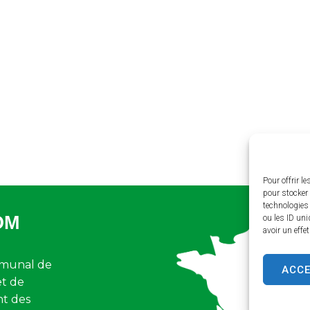
Pour offrir l
pour stocker 
technologies
OM
ou les ID uni
avoir un effe
munal de
ACC
et de
nt des