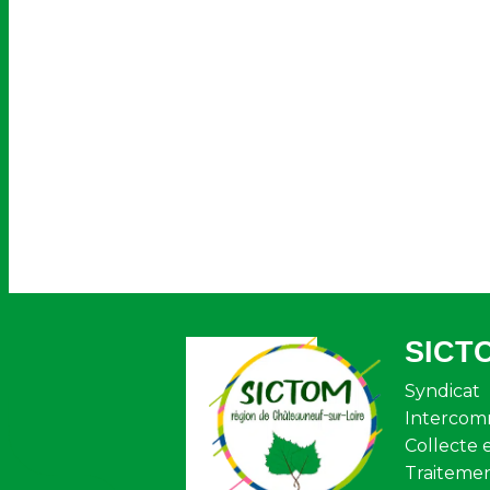
SICT
Syndicat
Intercom
Collecte 
Traiteme