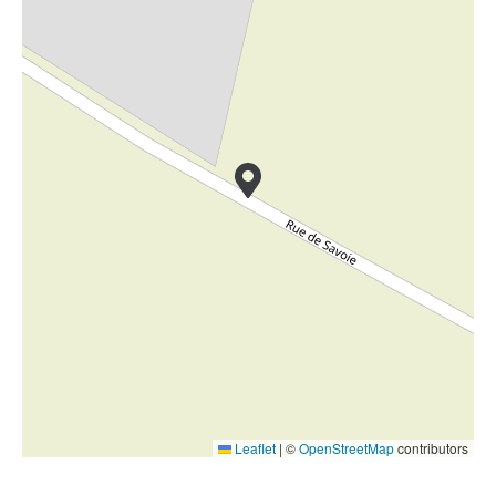
Leaflet
|
©
OpenStreetMap
contributors