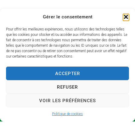
Gérer le consentement
Pour offrir les meilleures expériences, nous utilisons des technologies telles
que les cookies pour stocker et/ou accéder aux informations des appareils. Le
fait de consentir à ces technologies nous permettra de traiter des données
telles que le comportement de navigation ou les ID uniques sur ce site. Le fait
de ne pas consentir ou de retirer son consentement peut avoir un effet négatif
sur certaines caractéristiques et fonctions.
SICTO
Horair
M
es
ACCEPTER
d’ouve
Syndicat
rture
REFUSER
Intercomm
unal de
Lundi et
VOIR LES PRÉFÉRENCES
Collecte et
jeudi : 9h –
de
13h / 14h –
Politique de cookies
Traitement
17h
des
Mardi : 9h –
Ordures