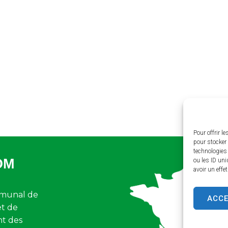
Pour offrir l
pour stocker 
technologies
OM
ou les ID uni
avoir un effe
munal de
ACC
et de
nt des