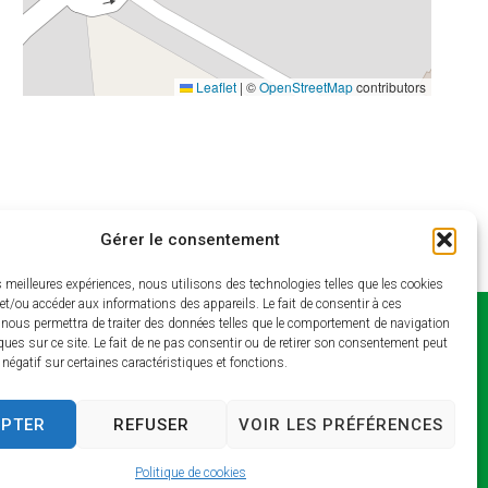
Leaflet
|
©
OpenStreetMap
contributors
Gérer le consentement
es meilleures expériences, nous utilisons des technologies telles que les cookies
et/ou accéder aux informations des appareils. Le fait de consentir à ces
 nous permettra de traiter des données telles que le comportement de navigation
Horaires
ques sur ce site. Le fait de ne pas consentir ou de retirer son consentement peut
t négatif sur certaines caractéristiques et fonctions.
d’ouverture
Lundi et jeudi : 9h –
EPTER
REFUSER
VOIR LES PRÉFÉRENCES
13h / 14h – 17h
Mardi : 9h – 13h / 14h –
Politique de cookies