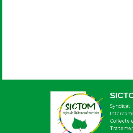
SICT
Syndicat
Intercom
Collecte 
Traiteme