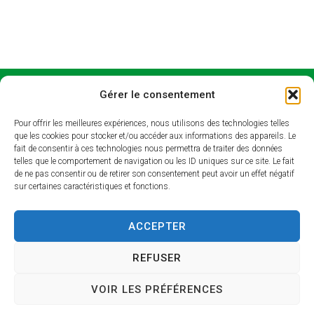
SICTO
Horair
Gérer le consentement
M
es
Pour offrir les meilleures expériences, nous utilisons des technologies telles
d’ouve
que les cookies pour stocker et/ou accéder aux informations des appareils. Le
Syndicat
fait de consentir à ces technologies nous permettra de traiter des données
rture
Intercomm
telles que le comportement de navigation ou les ID uniques sur ce site. Le fait
de ne pas consentir ou de retirer son consentement peut avoir un effet négatif
unal de
Lundi et
sur certaines caractéristiques et fonctions.
Collecte et
jeudi : 9h –
de
13h / 14h –
ACCEPTER
Traitement
17h
des
Mardi : 9h –
REFUSER
Ordures
13h / 14h –
Ménagères
18h30
VOIR LES PRÉFÉRENCES
Rue Saint
Mercredi et