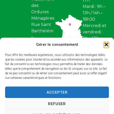
17h
des
Mardi : 9h –
Ordures
13h / 14h –
Ménagères
18h30
Rue Saint
Mercredi et
Barthélém
vendredi :
y
9h – 13h
Z.I. Saint
Gérer le consentement
Fermé
Barthélém
samedi et
Pour offrir les meilleures expériences, nous utilisons des technologies telles
y BP 97
dimanche
que les cookies pour stocker et/ou accéder aux informations des appareils. Le
45110,
fait de consentir à ces technologies nous permettra de traiter des données
Restez
Châteaune
telles que le comportement de navigation ou les ID uniques sur ce site. Le fait
conne
de ne pas consentir ou de retirer son consentement peut avoir un effet négatif
uf-sur-
sur certaines caractéristiques et fonctions.
cté !
Loire
ACCEPTER
Contact
REFUSER