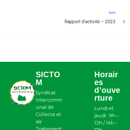
SUIV
Rapport d’activité – 2023
SICTO
Horair
M
es
d’ouve
Syndicat
rture
Intercomm
unal de
Lundi et
Collecte et
jeudi : 9h –
de
13h / 14h –
Traitement