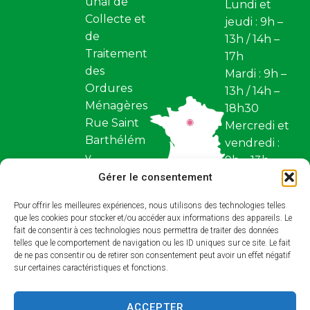
unal de
Lundi et
Collecte et
jeudi : 9h –
de
13h / 14h –
Traitement
17h
des
Mardi : 9h –
Ordures
13h / 14h –
Ménagères
18h30
Rue Saint
Mercredi et
Barthélém
vendredi :
y
9h – 13h
Z.I. Saint
Gérer le consentement
Fermé
Barthélém
samedi et
Pour offrir les meilleures expériences, nous utilisons des technologies telles
y BP 97
dimanche
que les cookies pour stocker et/ou accéder aux informations des appareils. Le
45110,
fait de consentir à ces technologies nous permettra de traiter des données
Restez
Châteaune
telles que le comportement de navigation ou les ID uniques sur ce site. Le fait
conne
de ne pas consentir ou de retirer son consentement peut avoir un effet négatif
uf-sur-
sur certaines caractéristiques et fonctions.
cté !
Loire
ACCEPTER
Contact