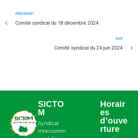
PRÉCÉDENT
Comité syndical du 18 décembre 2024
SUIV
Comité syndical du 24 juin 2024
SICTO
Horair
M
es
d’ouve
Syndicat
rture
Intercomm