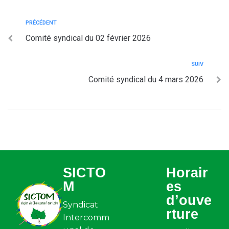
PRÉCÉDENT
Comité syndical du 02 février 2026
SUIV
Comité syndical du 4 mars 2026
SICTO
Horair
M
es
d’ouve
Syndicat
rture
Intercomm