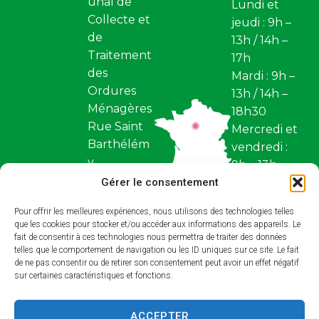
unal de
Lundi et
Collecte et
jeudi : 9h –
de
13h / 14h –
Traitement
17h
des
Mardi : 9h –
Ordures
13h / 14h –
Ménagères
18h30
Rue Saint
Mercredi et
Barthélém
vendredi :
y
9h – 13h
Z.I. Saint
Gérer le consentement
Fermé
Barthélém
samedi et
Pour offrir les meilleures expériences, nous utilisons des technologies telles
y BP 97
dimanche
que les cookies pour stocker et/ou accéder aux informations des appareils. Le
45110,
fait de consentir à ces technologies nous permettra de traiter des données
Restez
Châteaune
telles que le comportement de navigation ou les ID uniques sur ce site. Le fait
conne
de ne pas consentir ou de retirer son consentement peut avoir un effet négatif
uf-sur-
sur certaines caractéristiques et fonctions.
cté !
Loire
ACCEPTER
Contact