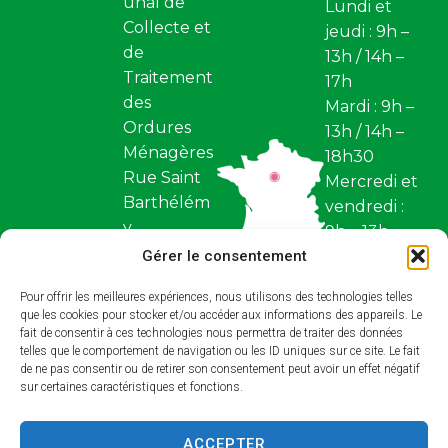
unal de
Lundi et
Collecte et
jeudi : 9h –
de
13h / 14h –
Traitement
17h
des
Mardi : 9h –
Ordures
13h / 14h –
Ménagères
18h30
Rue Saint
Mercredi et
Barthélém
vendredi :
y
9h – 13h
Z.I. Saint
Gérer le consentement
Fermé
Barthélém
samedi et
Pour offrir les meilleures expériences, nous utilisons des technologies telles
y BP 97
dimanche
que les cookies pour stocker et/ou accéder aux informations des appareils. Le
45110,
fait de consentir à ces technologies nous permettra de traiter des données
Restez
Châteaune
telles que le comportement de navigation ou les ID uniques sur ce site. Le fait
conne
de ne pas consentir ou de retirer son consentement peut avoir un effet négatif
uf-sur-
sur certaines caractéristiques et fonctions.
cté !
Loire
ACCEPTER
Contact