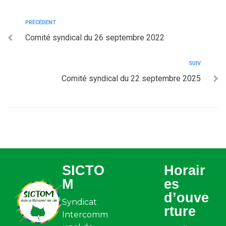
PRÉCÉDENT
Comité syndical du 26 septembre 2022
SUIV
Comité syndical du 22 septembre 2025
SICTO
Horair
M
es
d’ouve
Syndicat
rture
Intercomm